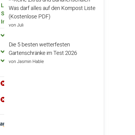
Lumaland Lounge
Juskys Jamaika 2in1
Was darf alles auf den Kompost Liste
Sitzsack Eckteil –
Polyrattan
(Kostenlose PDF)
Indoor & Outdoor
Gartenmöbel Set
von Juli
wasserabweisender
einfacher Aufbau
Stoff
Die 5 besten wetterfesten
ideal für kleine Balkone
einfacher Aufbau
Gartenschränke im Test 2026
gute Qualität
pflegeleicht
von Jasmin Hable
Reißverschlüsse
Polsterqualität lässt zu
teilweise hakelig
wünschen übrig
Füllmenge zu gering
maximale Belastung
nicht wie angegeben
Preis Prüfen
Preis Prüfen