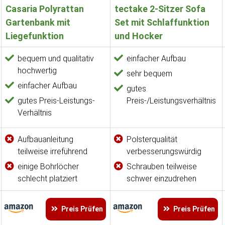
Casaria Polyrattan
tectake 2-Sitzer Sofa
Gartenbank mit
Set mit Schlaffunktion
Liegefunktion
und Hocker
bequem und qualitativ
einfacher Aufbau
hochwertig
sehr bequem
einfacher Aufbau
gutes
gutes Preis-Leistungs-
Preis-/Leistungsverhältnis
Verhältnis
Aufbauanleitung
Polsterqualität
teilweise irreführend
verbesserungswürdig
einige Bohrlöcher
Schrauben teilweise
schlecht platziert
schwer einzudrehen
Preis Prüfen
Preis Prüfen