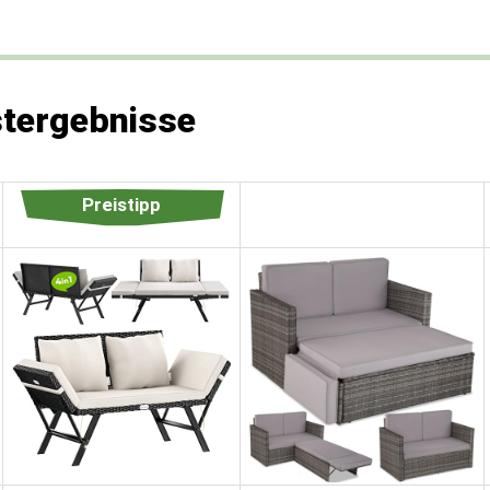
stergebnisse
Preistipp