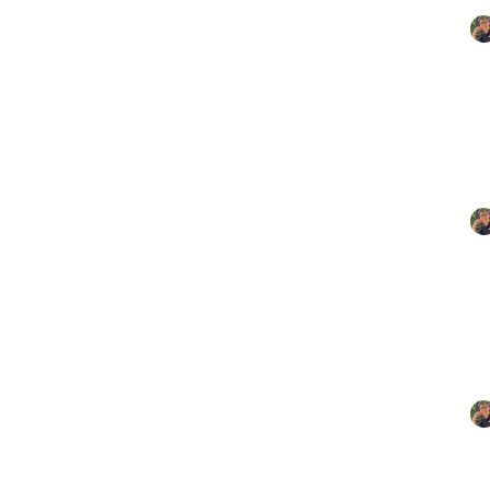
25
t? Top Auswahl
Hochbeet Kr
p
25
ve Lösungen 2026
Was darf nich
25