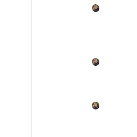
04.10.20
Juli
Welche Erde für Hochbee
Tipps 2026
04.10.20
Juli
Pilze im Hochbeet: Effekti
04.10.20
Juli