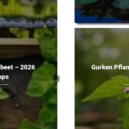
hbeet – 2026
Gurken Pflan
pps
25