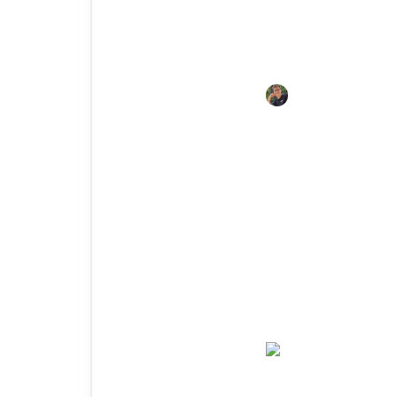
Hochbeet befüllen Rindenmu
Tipps 2026
04.10.20
Juli
Hochbeet anlegen für An
Leitfaden