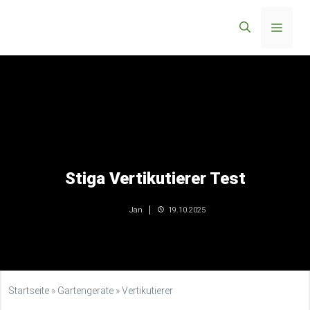
Zum
Menü
Inhalt
springen
Stiga Vertikutierer Test
19.10.2025
Jan
Startseite
»
Gartengeräte
»
Vertikutierer