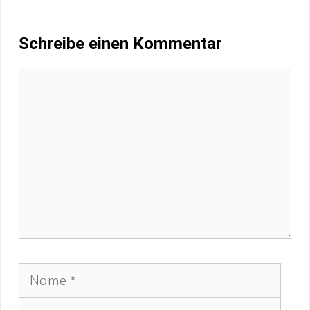
Schreibe einen Kommentar
Kommentar
Name
E-
Mail-
Webs