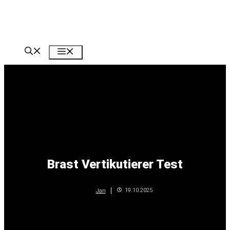
Zum
Inhalt
springen
Menü
Brast Vertikutierer Test
19.10.2025
Jan