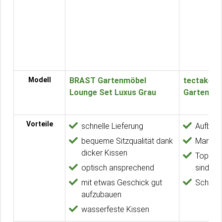
Modell
BRAST Gartenmöbel
tectake P
Lounge Set Luxus Grau
Gartenlou
Vorteile
schnelle Lieferung
Aufbau 
bequeme Sitzqualität dank
Man si
dicker Kissen
Top Pro
optisch ansprechend
sind b
mit etwas Geschick gut
Schnell
aufzubauen
wasserfeste Kissen