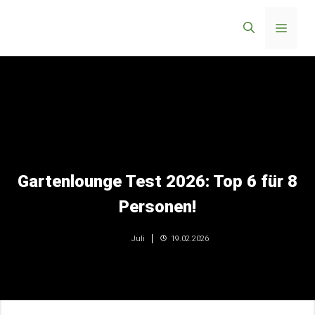
Zum
Menü
Inhalt
springen
Gartenlounge Test 2026: Top 6 für 8
Personen!
19.02.2026
Juli