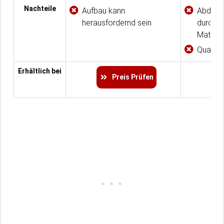
Nachteile
Aufbau kann
Abdeck
herausfordernd sein
durch u
Materia
Qualitä
Erhältlich bei
Preis Prüfen