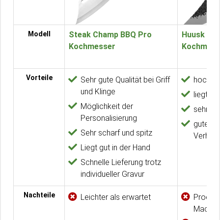
Modell
Steak Champ BBQ Pro
Huusk Jap
Kochmesser
Kochmess
Vorteile
Sehr gute Qualität bei Griff
hochwer
und Klinge
liegt gu
Möglichkeit der
sehr sc
Personalisierung
gute Pr
Sehr scharf und spitz
Verhält
Liegt gut in der Hand
Schnelle Lieferung trotz
individueller Gravur
Nachteile
Leichter als erwartet
Produkt
Macke