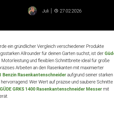
Juli
27.02.2026
urde ein gründlicher Vergleich verschiedener Produkte
sstarken Allrounder für deinen Garten suchst, ist der
Güd
Motorleistung und flexiblen Schnittbreite ideal für große
präzises Arbeiten an den Rasenkanten mit maximierter
 Benzin Rasenkantenschneider
aufgrund seiner starken
hervorragend. Wer Wert auf präzise und saubere Schnitte
GÜDE GRKS 1400 Rasenkantenschneider Messer
mit
erät.