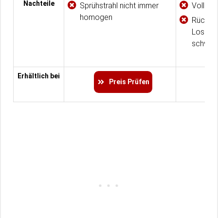
Nachteile
Sprühstrahl nicht immer
Vollstr
homogen
Rückste
Loslas
schwer
Erhältlich bei
Preis Prüfen