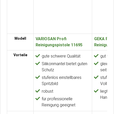
Modell
VARIOSAN Profi
GEKA Prof
Reinigungspistole 11695
Reinigung
Vorteile
gute schwere Qualität
gut vera
Silikonmantel bietet guten
gleichb
Schutz
seit üb
stufenlos einstellbares
stufenl
Spritzbild
Vollstra
robust
liegt a
Hand un
für professionelle
Reinigung geeignet