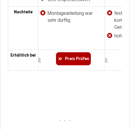
Nachteile
Montageanleitung war
fester 
sehr dürftig
kompati
Geräte
hoher P
Erhältlich bei
Preis Prüfen