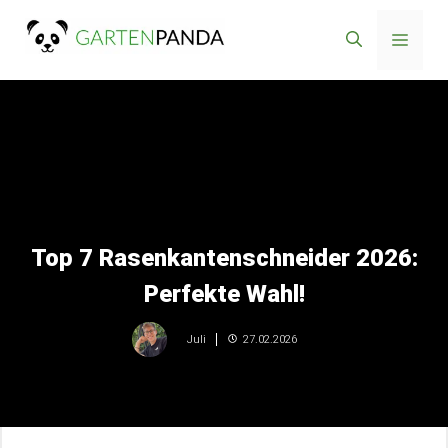
Zum
Menü
Inhalt
springen
Top 7 Rasenkantenschneider 2026:
Perfekte Wahl!
27.02.2026
Juli