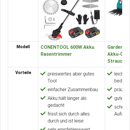
Modell
CONENTOOL 600W Akku
Gardena C
Rasentrimmer
Akku-Gras
Strauchsc
Vorteile
preiswertes aber gutes
leicht un
Tool
bedien
einfacher Zusammenbau
präzise
Akku hält länger als
gute Ak
gedacht
schnell
frisst sich durch alles
Aufsät
durch und ist leise
sehr empfehlenswert