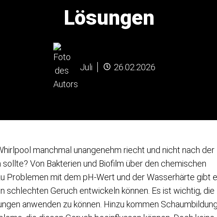
Lösungen
Juli
26.02.2026
 Whirlpool manchmal unangenehm riecht und nicht nach der
in sollte? Von Bakterien und Biofilm über den chemischen
n zu Problemen mit dem pH-Wert und der Wasserhärte gibt 
 schlechten Geruch entwickeln können. Es ist wichtig, die
sungen anwenden zu können. Hinzu kommen Schaumbildung