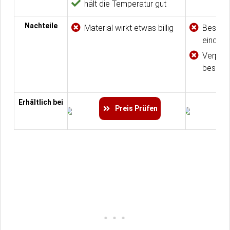
hält die Temperatur gut
Nachteile
Material wirkt etwas billig
Beschre
eindeut
Verpac
besser 
Erhältlich bei
Preis Prüfen