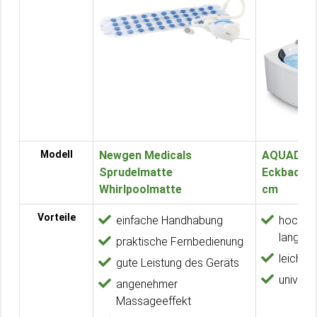
Modell
Newgen Medicals
AQUADE W
Sprudelmatte
Eckbadew
Whirlpoolmatte
cm
Vorteile
einfache Handhabung
hochwer
langleb
praktische Fernbedienung
leicht z
gute Leistung des Geräts
univers
angenehmer
Massageeffekt