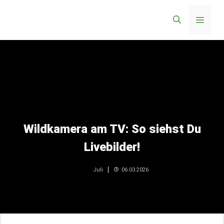
Zum
Menü
Inhalt
springen
Wildkamera am TV: So siehst Du
Livebilder!
06.03.2026
Juli