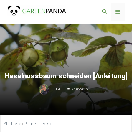
Zum
Menü
Inhalt
springen
Haselnussbaum schneiden [Anleitung]
24.06.2026
Juli
Startseite
»
Pflanzenlexikon