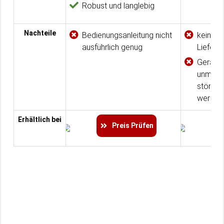
Robust und langlebig
Nachteile
Bedienungsanleitung nicht
kein Dr
ausführlich genug
Lieferu
Geräusc
unmitte
stören
werden
Erhältlich bei
Preis Prüfen