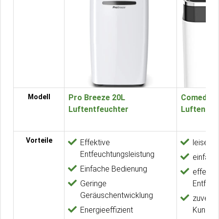
Modell
Pro Breeze 20L
Comedes 
Luftentfeuchter
Luftentfe
Vorteile
Effektive
leise B
Entfeuchtungsleistung
einfach
Einfache Bedienung
effekti
Geringe
Entfeuc
Geräuschentwicklung
zuverlä
Energieeffizient
Kunden