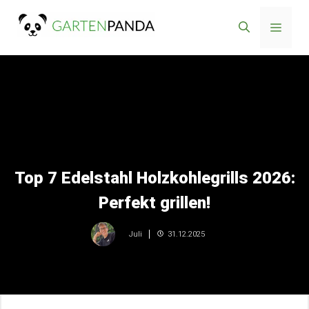
Zum
Menü
Inhalt
springen
Top 7 Edelstahl Holzkohlegrills 2026:
Perfekt grillen!
31.12.2025
Juli