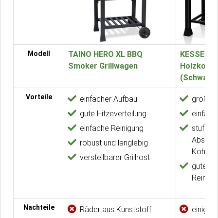
Modell
TAINO HERO XL BBQ
KESSER® G
Smoker Grillwagen
Holzkohleg
(Schwarz/
Vorteile
einfacher Aufbau
große G
gute Hitzeverteilung
einfach
einfache Reinigung
stufenl
Absenk
robust und langlebig
Kohleh
verstellbarer Grillrost
gute
Reinigu
Nachteile
Räder aus Kunststoff
einige T