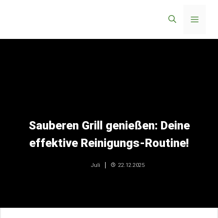
Zum
Menü
Inhalt
springen
Sauberen Grill genießen: Deine
effektive Reinigungs-Routine!
22.12.2025
Juli