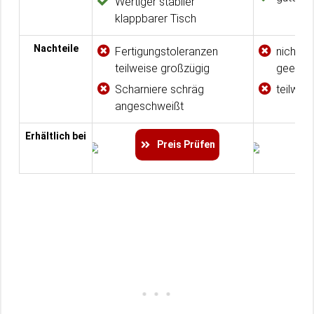
Wertiger stabiler
klappbarer Tisch
Nachteile
Fertigungstoleranzen
nicht fü
teilweise großzügig
geeigne
Scharniere schräg
teilwei
angeschweißt
Erhältlich bei
Preis Prüfen