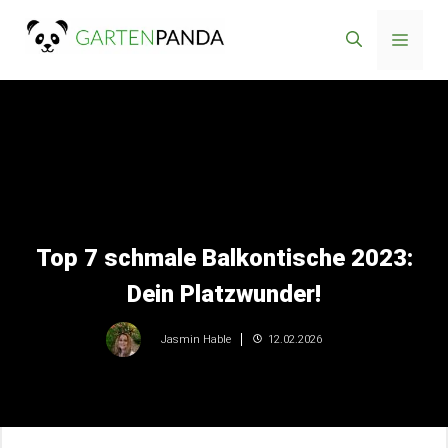
Zum
Menü
Inhalt
springen
Top 7 schmale Balkontische 2023:
Dein Platzwunder!
12.02.2026
Jasmin Hable