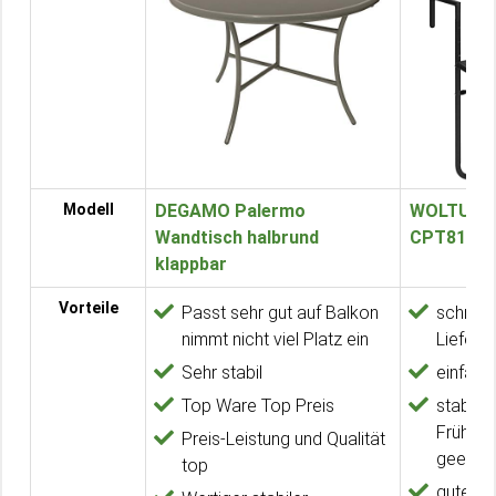
Modell
DEGAMO Palermo
WOLTU Ba
Wandtisch halbrund
CPT8142s
klappbar
Vorteile
Passt sehr gut auf Balkon
schnell
nimmt nicht viel Platz ein
Lieferu
Sehr stabil
einfac
Top Ware Top Preis
stabil u
Frühstü
Preis-Leistung und Qualität
geeigne
top
gute Qua