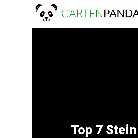
Zum
Inhalt
springen
Top 7 Stei