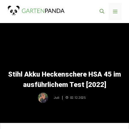
Zum
Menü
Inhalt
springen
Stihl Akku Heckenschere HSA 45 im
ausführlichem Test [2022]
02.12.2025
Juli