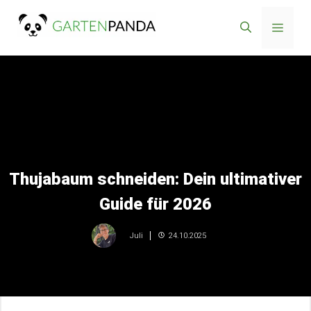
Zum
Menü
Inhalt
springen
Thujabaum schneiden: Dein ultimativer
Guide für 2026
24.10.2025
Juli