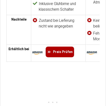
Atmosp
Inklusive Glühbirne und
klassischem Schalter
Nachteile
Zustand bei Lieferung
Kein Be
nicht wie angegeben
beilieg
Fehlend
Montag
Erhältlich bei
Preis Prüfen