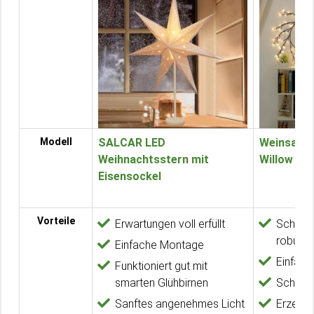
Modell
SALCAR LED
Weinsamke
Weihnachtsstern mit
Willow Vin
Eisensockel
Vorteile
Erwartungen voll erfüllt
Schönes
robust
Einfache Montage
Einfac
Funktioniert gut mit
smarten Glühbirnen
Schnell
Sanftes angenehmes Licht
Erzeugt