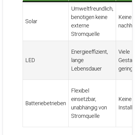
Umweltfreundlich,
benötigen keine
Keine 
Solar
externe
nachhal
Stromquelle
Energieeffizient,
Viele
LED
lange
Gestal
Lebensdauer
gering
Flexibel
einsetzbar,
Keine 
Batteriebetrieben
unabhängig von
Install
Stromquelle