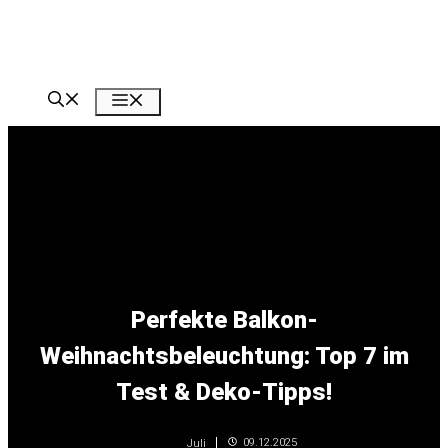
Zum
Inhalt
springen
Menü
Perfekte Balkon-
Weihnachtsbeleuchtung: Top 7 im
Test & Deko-Tipps!
09.12.2025
Juli