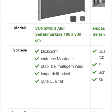
Modell
SONGMICS Alu-
empasa St
Seitenmarkise 180 x 300
Seitenmar
cm
Vorteile
blickdicht
Qualita
robust
einfache Montage
Einfac
stabil bei mäßigem Wind
Schnell
lange Haltbarkeit
Stabil u
gute Qualität