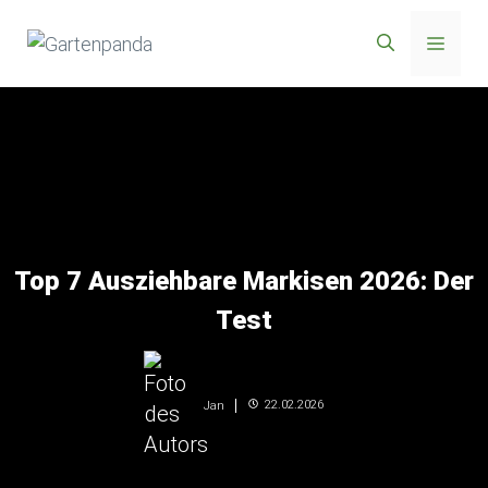
Zum
Menü
Inhalt
springen
Top 7 Ausziehbare Markisen 2026: Der
Test
22.02.2026
Jan