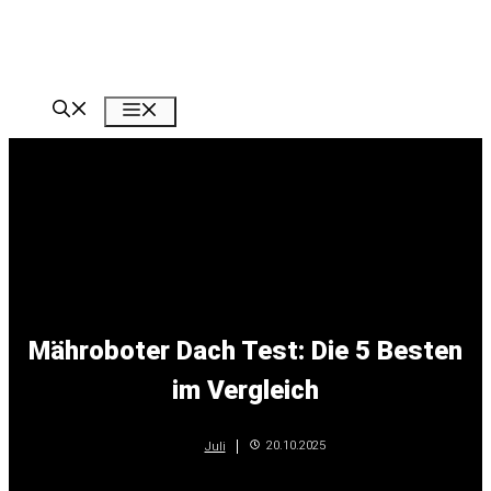
Zum
Inhalt
springen
Menü
Mähroboter Dach Test: Die 5 Besten
im Vergleich
20.10.2025
Juli