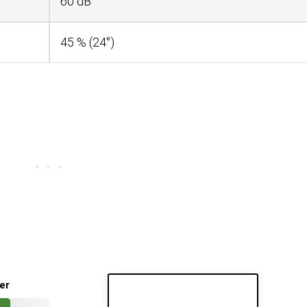
60 dB
45 % (24°)
er