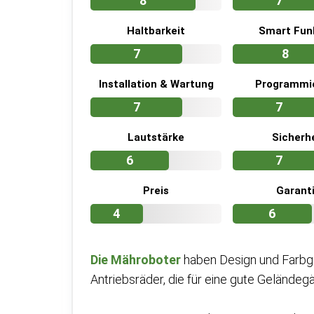
8
7
Haltbarkeit
Smart Fun
7
8
Installation & Wartung
Programmi
7
7
Lautstärke
Sicherh
6
7
Preis
Garant
4
6
Die Mähroboter
haben Design und Farbgeb
Antriebsräder, die für eine gute Geländeg