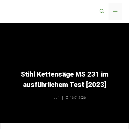
Zum
Menü
Inhalt
springen
Stihl Kettensäge MS 231 im
ausführlichem Test [2023]
16.01.2026
Juli