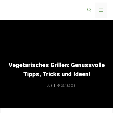
Zum
Menü
Inhalt
springen
Vegetarisches Grillen: Genussvolle
Tipps, Tricks und Ideen!
22.12.2025
Juli