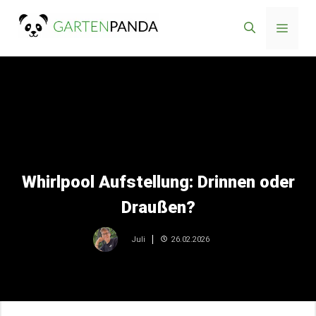
Zum
Menü
Inhalt
springen
Whirlpool Aufstellung: Drinnen oder
Draußen?
26.02.2026
Juli