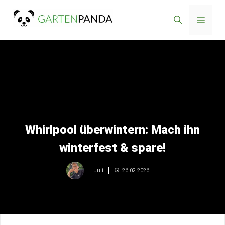
Zum
Menü
Inhalt
springen
Whirlpool überwintern: Mach ihn
winterfest & spare!
26.02.2026
Juli