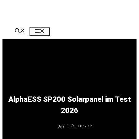
Zum
Inhalt
springen
Menü
AlphaESS SP200 Solarpanel im Test
2026
07.07.2026
Jan