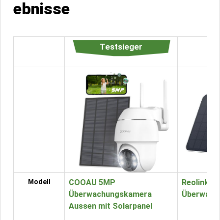
ebnisse
Testsieger
Modell
COOAU 5MP
Reolink A
Überwachungskamera
Überwach
Aussen mit Solarpanel