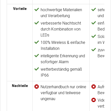
Vorteile
hochwertige Materialien
sehr gut
und Verarbeitung
und Na
verbesserte Nachtsicht
einfach
durch Kombination von
Bedien
LEDs
Solarpa
100% Wireless & einfache
im Wint
Installation
zuverlä
intelligente Erkennung und
Bewegu
sofortiger Alarm
wetterbeständig gemäß
IP66
Nachteile
Nutzerhandbuch nur online
Aufnah
verfügbar und teilweise
Bewegu
ungenau
Videoqu
verbess