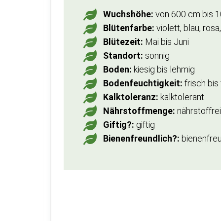
Wuchshöhe:
von 600 cm bis 
Blütenfarbe:
violett, blau, rosa
Blütezeit:
Mai bis Juni
Standort:
sonnig
Boden:
kiesig bis lehmig
Bodenfeuchtigkeit:
frisch bis
Kalktoleranz:
kalktolerant
Nährstoffmenge:
nährstoffre
Giftig?:
giftig
Bienenfreundlich?:
bienenfreu