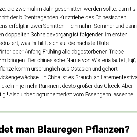
nze, die zweimal im Jahr geschnitten werden sollte, damit s
chnitt der blütentragenden Kurztriebe des Chinesischen
ns erfolgt in zwei Schritten – einmal im Sommer und dann
sen doppelten Schneidevorgang ist folgender: Im ersten
duziert, was ihr hilft, sich auf die nächste Blüte
nter oder Anfang Frühling alle abgestorbenen Triebe
orm bringen.‘ Der chinesische Name von Wisteria lautet ‚fuji‘,
 Pflanze komm ursprünglich aus Ostasien und gehört
ickengewächse . In China ist es Brauch, an Laternenfestiva
ckeln – je mehr Ranknen , desto größer das Glœck .Aber
iftig ! Also unbedingtunbemerkst vom Essengehn lassenne!
idet man Blauregen Pflanzen?