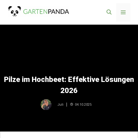
Zum
Menü
Inhalt
springen
Pilze im Hochbeet: Effektive Lösungen
2026
04.10.2025
Juli