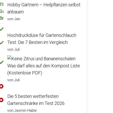
TIMBELA M205
Hobby Gärtnern – Heilpflanzen selbst
Gartenhaus mit
anbauen
Brennholzregal
von Jan
Gute Verpackung der
Hochdruckdüse für Gartenschlauch
Einzelteile
Test: Die 7 Besten im Vergleich
Stabile Fichtenbretter
und gut passende
von Juli
Steckverbindungen
Produkt macht stabilen
Was darf alles auf den Kompost Liste
Eindruck
(Kostenlose PDF)
von Juli
Aufbauanleitung
teilweise unklar
Die 5 besten wetterfesten
Einige Teile der Lieferung
Gartenschränke im Test 2026
waren beschädigt
von Jasmin Hable