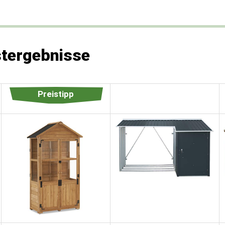
stergebnisse
Preistipp