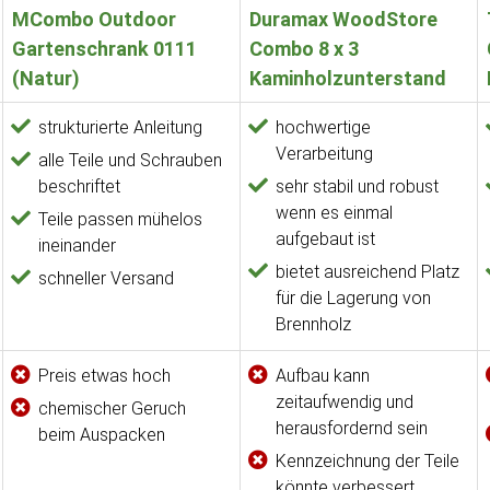
MCombo Outdoor
Duramax WoodStore
Gartenschrank 0111
Combo 8 x 3
(Natur)
Kaminholzunterstand
strukturierte Anleitung
hochwertige
Verarbeitung
alle Teile und Schrauben
beschriftet
sehr stabil und robust
wenn es einmal
Teile passen mühelos
aufgebaut ist
ineinander
bietet ausreichend Platz
schneller Versand
für die Lagerung von
Brennholz
Preis etwas hoch
Aufbau kann
zeitaufwendig und
chemischer Geruch
herausfordernd sein
beim Auspacken
Kennzeichnung der Teile
könnte verbessert