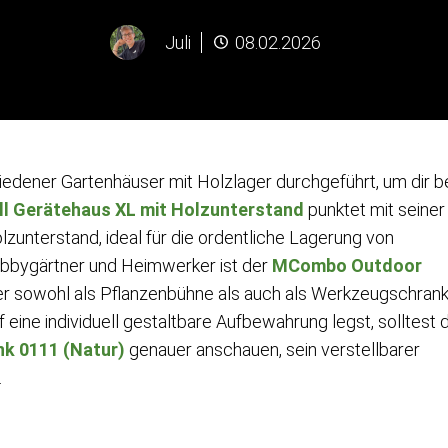
Juli
08.02.2026
iedener Gartenhäuser mit Holzlager durchgeführt, um dir b
l Gerätehaus XL mit Holzunterstand
punktet mit seiner
zunterstand, ideal für die ordentliche Lagerung von
bbygärtner und Heimwerker ist der
MCombo Outdoor
er sowohl als Pflanzenbühne als auch als Werkzeugschran
eine individuell gestaltbare Aufbewahrung legst, solltest 
k 0111 (Natur)
genauer anschauen, sein verstellbarer
.