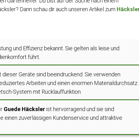
ken Gartenhelfer. Du bist auf der Suche nach einem
ksler? Dann schau dir auch unseren Artikel zum
Häcksle
stung und Effizienz bekannt. Sie gelten als leise und
ienkomfort führt.
ät dieser Geräte sind beeindruckend. Sie verwenden
eduziertes Arbeiten und einen enormen Materialdurchsatz.
tsch-System mit Rücklauffunktion.
er
Guede Häcksler
ist hervorragend und sie sind
 einen zuverlässigen Kundenservice und attraktive