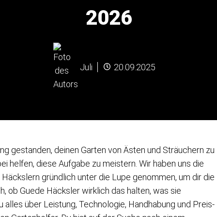
2026
Juli
20.09.2025
ng gestanden, deinen Garten von Ästen und Sträuchern zu
ei helfen, diese Aufgabe zu meistern. Wir haben uns die
Häckslern gründlich unter die Lupe genommen, um dir die
ch, ob Guede Häcksler wirklich das halten, was sie
u alles über Leistung, Technologie, Handhabung und Preis-