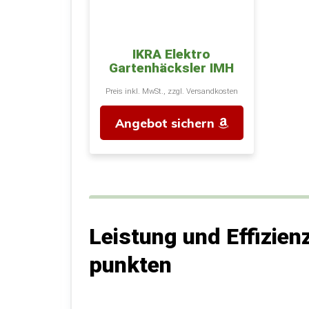
IKRA Elektro
Gartenhäcksler IMH
2800, inkl...
Preis inkl. MwSt., zzgl. Versandkosten
Angebot sichern
Leistung und Effizie
punkten