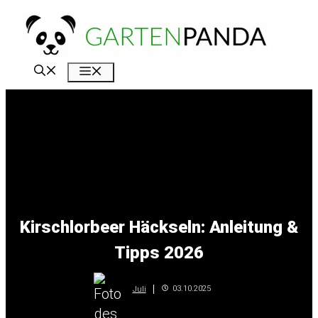
Zum
Inhalt
springen
Menü
Kirschlorbeer Häckseln: Anleitung &
Tipps 2026
03.10.2025
Juli