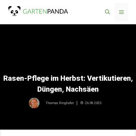
Zum
Menü
Inhalt
springen
Rasen-Pflege im Herbst: Vertikutieren,
Düngen, Nachsäen
26.09.2025
Thomas Ringhofer