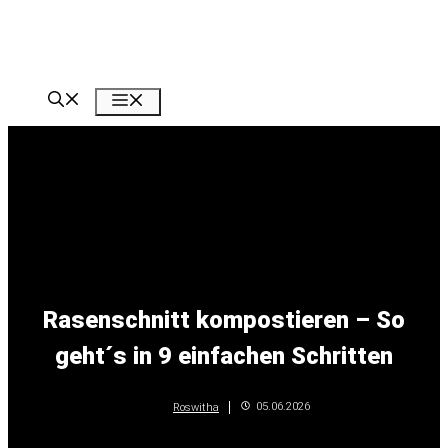
Zum
Inhalt
springen
Menü
Rasenschnitt kompostieren – So
geht´s in 9 einfachen Schritten
05.06.2026
Roswitha