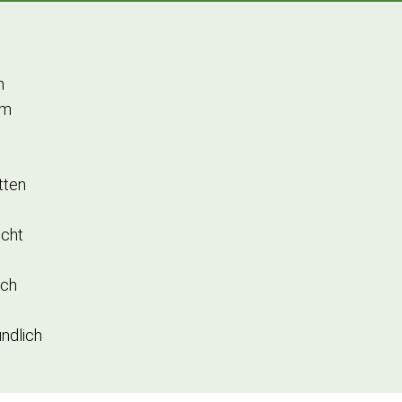
m
cm
tten
ucht
ich
ndlich