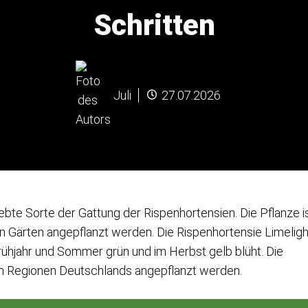
Schritten
Juli
27.07.2026
iebte Sorte der Gattung der Rispenhortensien. Die Pflanze i
len Gärten angepflanzt werden. Die Rispenhortensie Limeligh
 Frühjahr und Sommer grün und im Herbst gelb blüht. Die
elen Regionen Deutschlands angepflanzt werden.