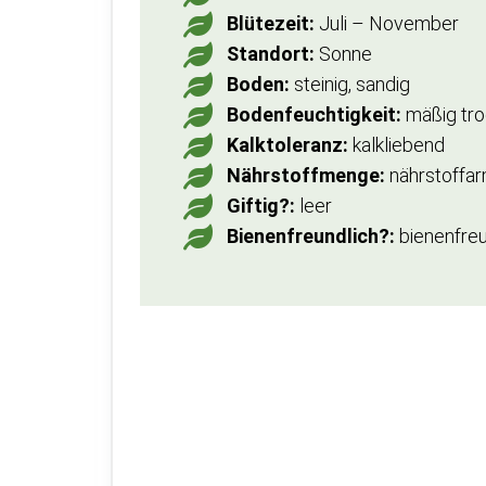
Blütezeit:
Juli – November
Standort:
Sonne
Boden:
steinig, sandig
Bodenfeuchtigkeit:
mäßig tro
Kalktoleranz:
kalkliebend
Nährstoffmenge:
nährstoffar
Giftig?:
leer
Bienenfreundlich?:
bienenfreu