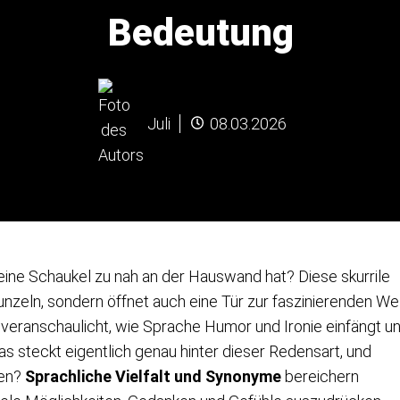
Bedeutung
Juli
08.03.2026
ine Schaukel zu nah an der Hauswand hat? Diese skurrile
zeln, sondern öffnet auch eine Tür zur faszinierenden We
veranschaulicht, wie Sprache Humor und Ironie einfängt u
as steckt eigentlich genau hinter dieser Redensart, und
len?
Sprachliche Vielfalt und Synonyme
bereichern