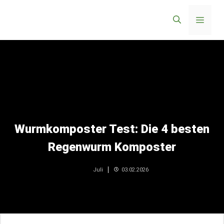
Zum
Menü
Inhalt
springen
Wurmkomposter Test: Die 4 besten
Regenwurm Komposter
03.02.2026
Juli