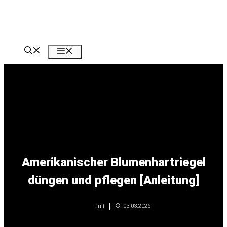
Zum
Inhalt
springen
Menü
Amerikanischer Blumenhartriegel
düngen und pflegen [Anleitung]
03.03.2026
Juli