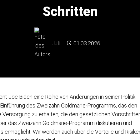
Schritten
Juli
01.03.2026
nt Joe Biden eine Reihe von Änderungen in seiner Politik
die Einführung des Zweizahn Goldmarie-Programms, das den
he Versorgung zu erhalten, die den gesetzlichen Vorschrifte
 über das Zweizahn Goldmarie-Programm diskutieren und
ns ermöglicht. Wir werden auch über die Vorteile und Risike