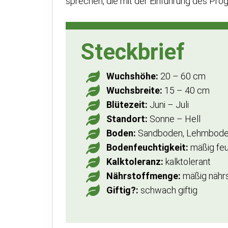
sprechen, die mit der Einführung des Pr
Steckbrief
Wuchshöhe:
20 – 60 cm
Wuchsbreite:
15 – 40 cm
Blütezeit:
Juni – Juli
Standort:
Sonne – Hell
Boden:
Sandboden, Lehmbod
Bodenfeuchtigkeit:
mäßig fe
Kalktoleranz:
kalktolerant
Nährstoffmenge:
mäßig nährs
Giftig?:
schwach giftig