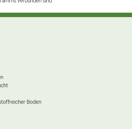
ogramms verbunden sind.
en
ucht
toffreicher Boden