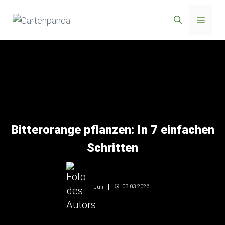
Zum
Menü
Inhalt
springen
Bitterorange pflanzen: In 7 einfachen
Schritten
03.03.2026
Juli