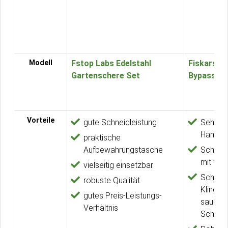
Modell
Fstop Labs Edelstahl
Fiskars P
Gartenschere Set
Bypass-Ga
Vorteile
gute Schneidleistung
Sehr gu
Handha
praktische
Aufbewahrungstasche
Schneid
mit wen
vielseitig einsetzbar
Scharfe
robuste Qualität
Klingen
gutes Preis-Leistungs-
sauber
Verhältnis
Schnitt