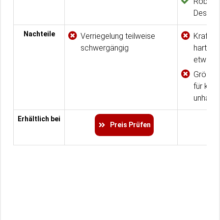
Robuste
Design
Nachteile
Verriegelung teilweise
Kraftau
schwergängig
harten
etwas 
Größe d
für kle
unhandl
Erhältlich bei
Preis Prüfen