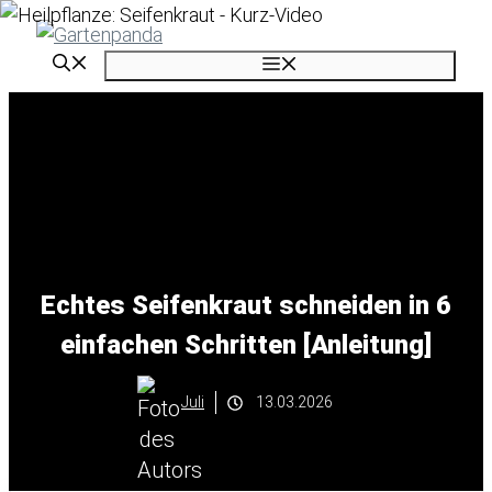
Zum
Inhalt
Menü
springen
Echtes Seifenkraut schneiden in 6
einfachen Schritten [Anleitung]
Juli
13.03.2026