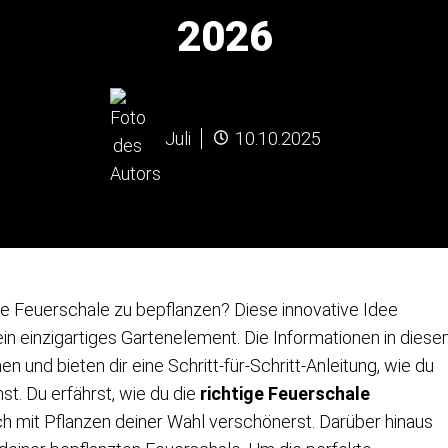
2026
Juli
10.10.2025
e Feuerschale zu bepflanzen? Diese innovative Idee
in einzigartiges Gartenelement. Die Informationen in dies
n und bieten dir eine Schritt-für-Schritt-Anleitung, wie du
st. Du erfährst, wie du die
richtige Feuerschale
lich mit Pflanzen deiner Wahl verschönerst. Darüber hinaus