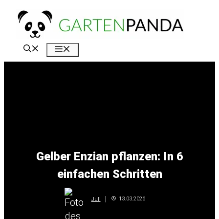
Zum
Inhalt
springen
Menü
Gelber Enzian pflanzen: In 6
einfachen Schritten
13.03.2026
Juli