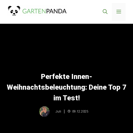
Zum
Inhalt
Men
springen
Perfekte Innen-
Weihnachtsbeleuchtung: Deine Top 7
im Test!
09.12.2025
Juli