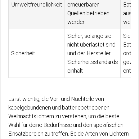
Umweltfreundlichkeit
erneuerbaren
Batter
Quellen betrieben
ausge
werden
werde
Sicher, solange sie
Sicher
nicht überlastet sind
Batter
Sicherheit
und der Hersteller
ordnu
Sicherheitsstandards
gewec
einhält
entso
Es ist wichtig, die Vor- und Nachteile von
kabelgebundenen und batteriebetriebenen
Weihnachtslichtern zu verstehen, um die beste
Wahl für deine Bedürfnisse und den spezifischen
Einsatzbereich zu treffen. Beide Arten von Lichtern