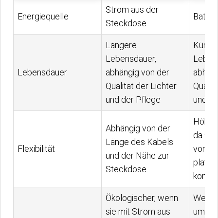
Strom aus der
Energiequelle
Batter
Steckdose
Längere
Kürze
Lebensdauer,
Leben
Lebensdauer
abhängig von der
abhäng
Qualität der Lichter
Qualit
und der Pflege
und de
Höhere 
Abhängig von der
da sie
Länge des Kabels
Flexibilität
von ei
und der Nähe zur
platzi
Steckdose
könne
Ökologischer, wenn
Wenig
sie mit Strom aus
umwelt