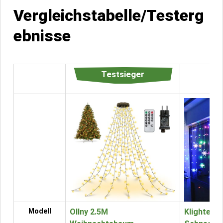
Vergleichstabelle/Testerg
ebnisse
Testsieger
Modell
Ollny 2.5M
Klighten 