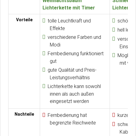
Weihnachtsbaum
Schneeflo
Lichterkette mit Timer
Lichterke
Vorteile
tolle Leuchtkraft und
schönes
Effekte
hell leu
verschiedene Farben und
verschi
Modi
Einstel
Fernbedienung funktioniert
Möglichk
gut
mit wei
gute Qualität und Preis-
Leistungsverhältnis
Lichterkette kann sowohl
innen als auch außen
eingesetzt werden
Nachteile
Fernbedienung hat
kurzes A
begrenzte Reichweite
schwieri
Kabel